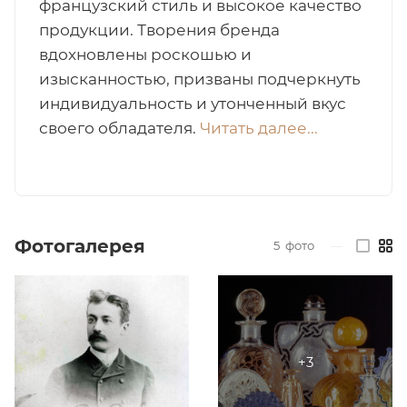
французский стиль и высокое качество
продукции. Творения бренда
итная
вдохновлены роскошью и
изысканностью, призваны подчеркнуть
 / Арабская
индивидуальность и утонченный вкус
своего обладателя.
Читать далее...
Фотогалерея
5
фото
—
ый сертификат
даж