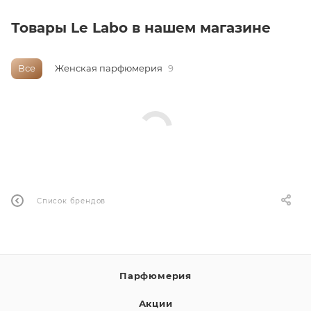
ей
Товары Le Labo в нашем магазине
а
Все
Женская парфюмерия
9
Список брендов
Парфюмерия
Акции