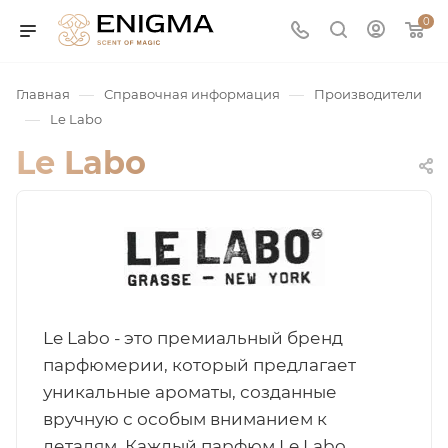
0
—
—
Главная
Справочная информация
Производители
—
Le Labo
Le Labo
юмерия
Le Labo - это премиальный бренд
Service
парфюмерии, который предлагает
уникальные ароматы, созданные
ая / Нишевая
вручную с особым вниманием к
деталям. Каждый парфюм Le Labo