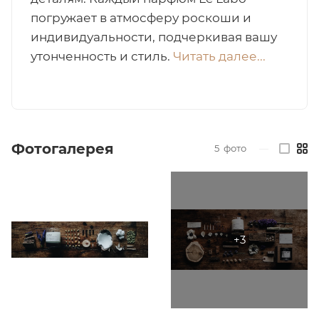
погружает в атмосферу роскоши и
итная
индивидуальности, подчеркивая вашу
утонченность и стиль.
Читать далее...
 / Арабская
Фотогалерея
5
фото
—
ый сертификат
даж