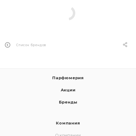
ей
а
Список брендов
Парфюмерия
Акции
Бренды
Компания
О компании