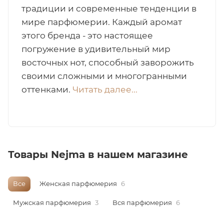
традиции и современные тенденции в
итная
мире парфюмерии. Каждый аромат
этого бренда - это настоящее
погружение в удивительный мир
 / Арабская
восточных нот, способный заворожить
своими сложными и многогранными
оттенками.
Читать далее...
ый сертификат
Товары Nejma в нашем магазине
даж
Все
Женская парфюмерия
6
Мужская парфюмерия
3
Вся парфюмерия
6