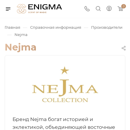
0
—
—
Главная
Справочная информация
Производители
—
Nejma
Nejma
юмерия
Service
Бренд Nejma богат историей и
ая / Нишевая
эклектикой, объединяющей восточные