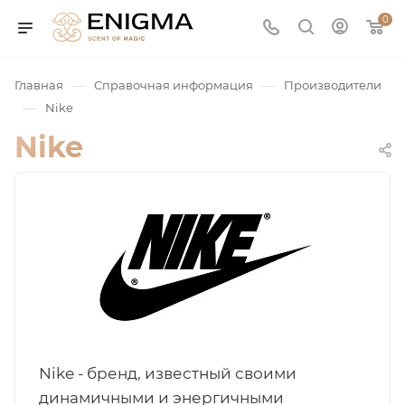
0
—
—
Главная
Справочная информация
Производители
—
Nike
Nike
юмерия
Service
Nike - бренд, известный своими
ая / Нишевая
динамичными и энергичными