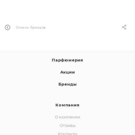
ей
Список брендов
а
Парфюмерия
Акции
Бренды
Компания
О компании
Отзывы
Контакты