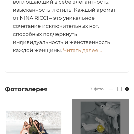
воплощающий в себе элегантность,
изысканность и стиль. Каждый аромат
итная
от NINA RICCI – это уникальное
сочетание исключительных нот,
 / Арабская
способных подчеркнуть
индивидуальность и женственность
каждой женщины.
Читать далее...
ый сертификат
Фотогалерея
3
фото
—
даж