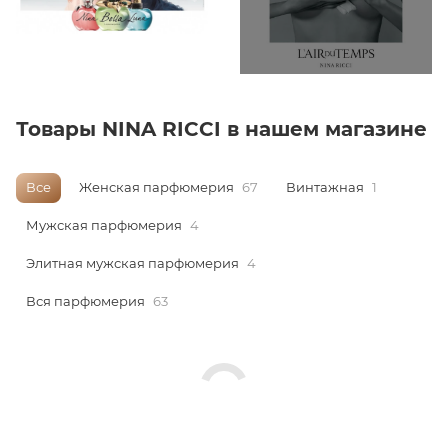
ей
а
Товары NINA RICCI в нашем магазине
Все
Женская парфюмерия
67
Винтажная
1
Мужская парфюмерия
4
Элитная мужская парфюмерия
4
Вся парфюмерия
63