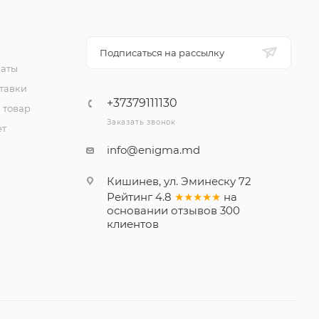
Подписаться на рассылку
латы
тавки
+37379111130
 товар
Заказать звонок
ет
info@enigma.md
Кишинев, ул. Эминеску 72
Рейтинг
4.8
★★★★★
на
основании
отзывов
300
клиентов