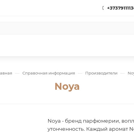
+3737911113
—
—
—
лавная
Справочная информация
Производители
No
Noya
Noya - бренд парфюмерии, воп
утонченность. Каждый аромат N