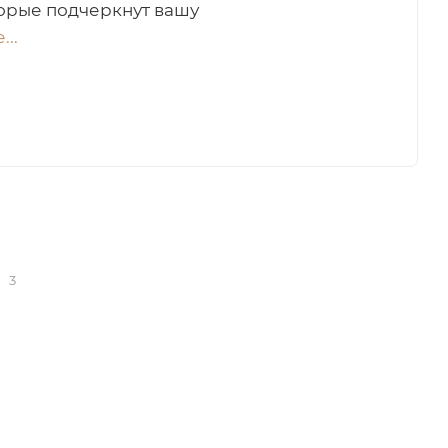
торые подчеркнут вашу
...
я
3