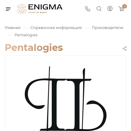
0
—
—
Главная
Справочная информация
Производители
—
Pentalogies
Pentalogies
юмерия
Service
ая / Нишевая