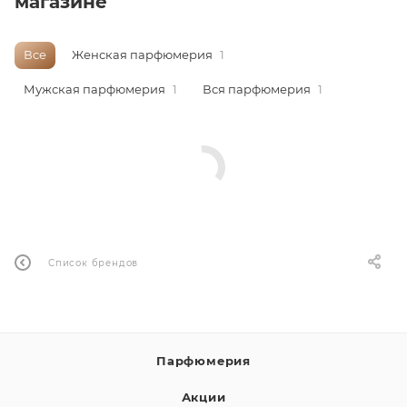
магазине
ей
Все
Женская парфюмерия
1
а
Мужская парфюмерия
1
Вся парфюмерия
1
Список брендов
Парфюмерия
Акции