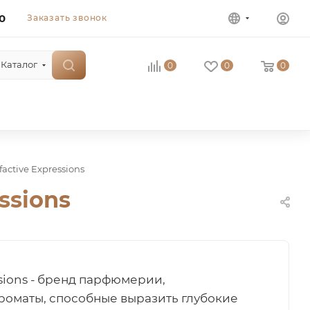
0
Заказать звонок
Каталог
0
0
0
active Expressions
ssions
ssions - бренд парфюмерии,
оматы, способные выразить глубокие