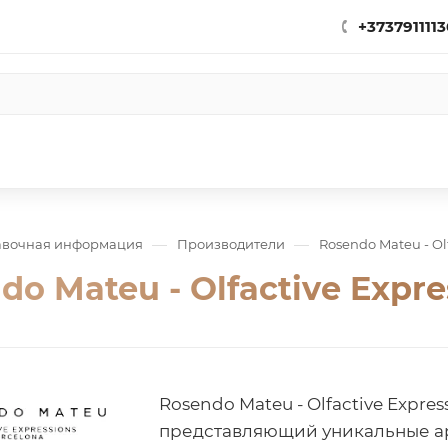
+3737911113
—
—
авочная информация
Производители
Rosendo Mateu - Olf
do Mateu - Olfactive Expre
Rosendo Mateu - Olfactive Expre
представляющий уникальные ар