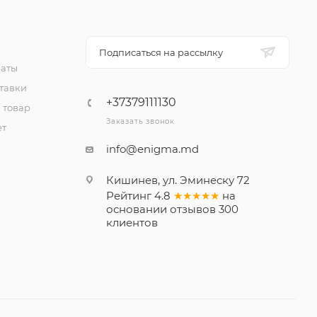
Подписаться на рассылку
латы
тавки
+37379111130
 товар
Заказать звонок
ет
info@enigma.md
Кишинев, ул. Эминеску 72
Рейтинг
4.8
★★★★★
на
основании
отзывов
300
клиентов