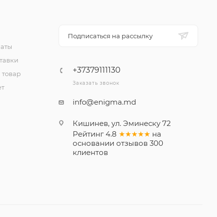
Подписаться на рассылку
латы
тавки
+37379111130
 товар
Заказать звонок
ет
info@enigma.md
Кишинев, ул. Эминеску 72
Рейтинг
4.8
★★★★★
на
основании
отзывов
300
клиентов