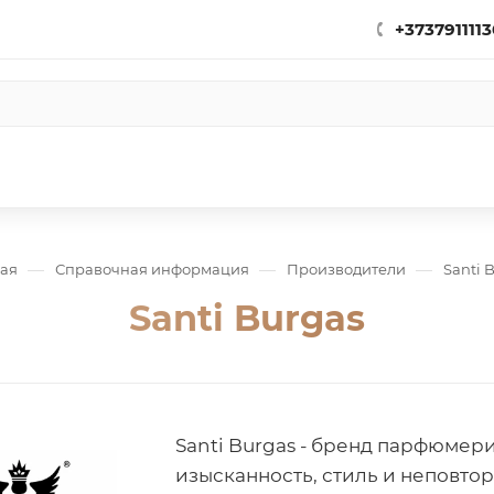
+3737911113
—
—
—
ная
Справочная информация
Производители
Santi 
Santi Burgas
Santi Burgas - бренд парфюмер
изысканность, стиль и неповто