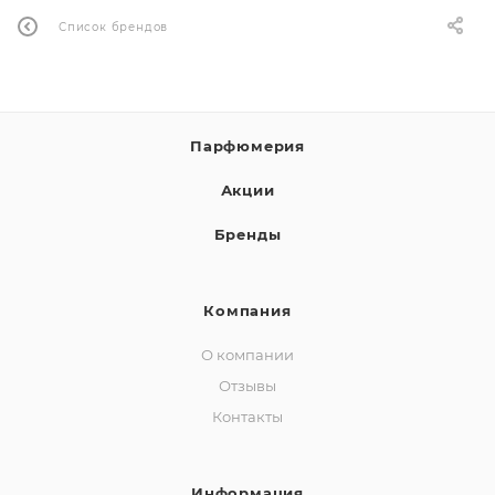
Список брендов
ей
а
Парфюмерия
Акции
Бренды
Компания
О компании
Отзывы
Контакты
Информация