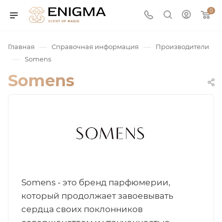
0
—
—
Главная
Справочная информация
Производители
—
Somens
Somens
юмерия
Service
Somens - это бренд парфюмерии,
который продолжает завоевывать
ая / Нишевая
сердца своих поклонников