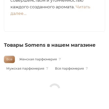
совершенством и утонченностью
каждого созданного аромата.
Читать
итная
далее...
 / Арабская
Товары Somens в нашем магазине
Все
Женская парфюмерия
7
Мужская парфюмерия
7
Вся парфюмерия
7
ый сертификат
даж