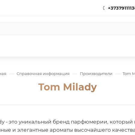
+3737911113
—
—
—
ная
Справочная информация
Производители
Tom M
Tom Milady
dy - это уникальный бренд парфюмерии, который
ные и элегантные ароматы высочайшего качеств