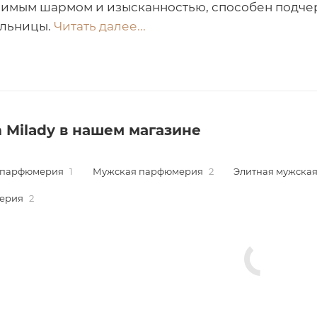
имым шармом и изысканностью, способен подчер
ельницы.
Читать далее...
 Milady в нашем магазине
 парфюмерия
1
Мужская парфюмерия
2
Элитная мужска
ерия
2