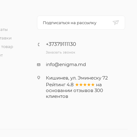
Подписаться на рассылку
латы
тавки
+37379111130
 товар
Заказать звонок
ет
info@enigma.md
Кишинев, ул. Эминеску 72
Рейтинг
4.8
★★★★★
на
основании
отзывов
300
клиентов