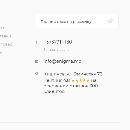
Подписаться на рассылку
латы
тавки
+37379111130
 товар
Заказать звонок
ет
info@enigma.md
Кишинев, ул. Эминеску 72
Рейтинг
4.8
★★★★★
на
основании
отзывов
300
клиентов