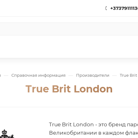
+3737911113
—
—
—
я
Справочная информация
Производители
True Bri
True Brit London
True Brit London - это бренд 
Великобритании в каждом флак