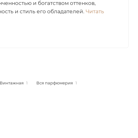
нченностью и богатством оттенков,
сть и стиль его обладателей.
Читать
Винтажная
1
Вся парфюмерия
1