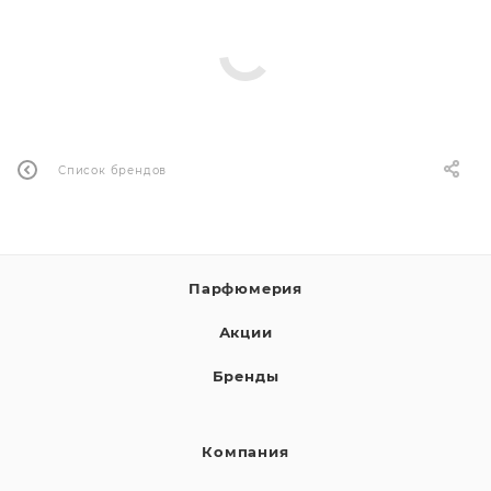
ей
а
Список брендов
Парфюмерия
Акции
Бренды
Компания