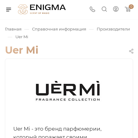
0
—
—
Главная
Справочная информация
Производители
—
Uer Mi
Uer Mi
юмерия
Service
Uer Mi - это бренд парфюмерии,
ая / Нишевая
который поражает своими