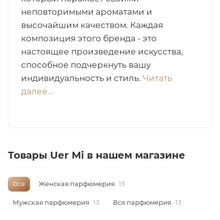
неповторимыми ароматами и
итная
высочайшим качеством. Каждая
композиция этого бренда - это
 / Арабская
настоящее произведение искусства,
способное подчеркнуть вашу
индивидуальность и стиль.
Читать
далее...
ый сертификат
Товары Uer Mi в нашем магазине
даж
Все
Женская парфюмерия
13
Мужская парфюмерия
13
Вся парфюмерия
13