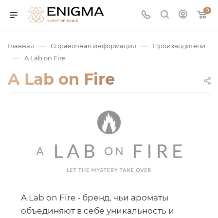
0
—
—
Главная
Справочная информация
Производители
—
A Lab on Fire
A Lab on Fire
юмерия
Service
A Lab on Fire - бренд, чьи ароматы
ая / Нишевая
объединяют в себе уникальность и