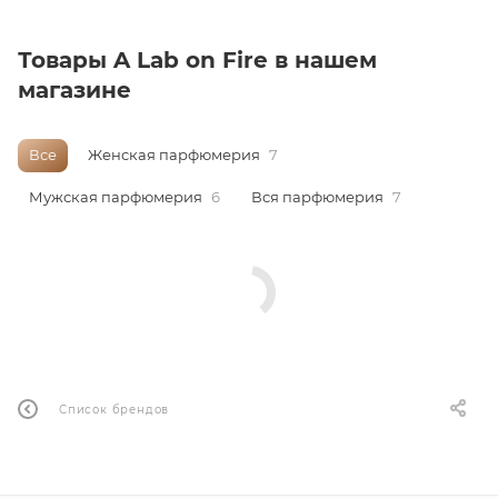
ей
Товары A Lab on Fire в нашем
магазине
а
Все
Женская парфюмерия
7
Мужская парфюмерия
6
Вся парфюмерия
7
Список брендов