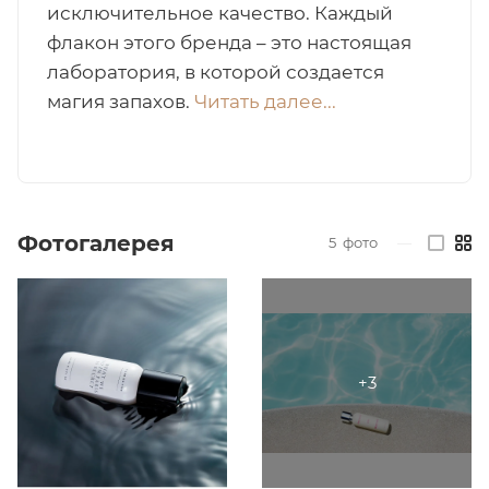
исключительное качество. Каждый
итная
флакон этого бренда – это настоящая
лаборатория, в которой создается
магия запахов.
Читать далее...
 / Арабская
Фотогалерея
5
фото
—
ый сертификат
даж