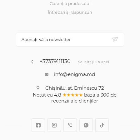
Garanția produsului
Întrebări și răspunsuri
Abonați-vă la newsletter
+37379111130
Solicitați un apel
info@enigma.md
Chișinău, st. Eminescu 72
Notat cu
4.8
★★★★★
baza a
300
de
recenzii
ale clienților