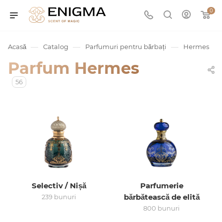
0
—
—
—
Acasă
Catalog
Parfumuri pentru bărbați
Hermes
Parfum Hermes
56
umurile
Service
Selectiv / Nișă
Parfumerie
bărbătească de elită
239 bunuri
ișă
800 bunuri