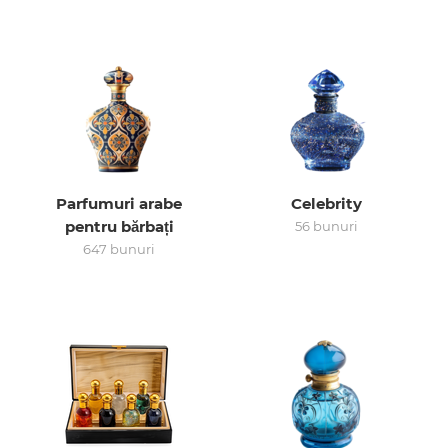
Arab
Parfumuri arabe
Celebrity
pentru bărbați
56 bunuri
647 bunuri
cadou
ine vândute
i