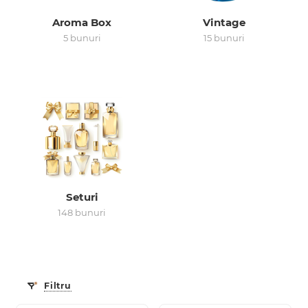
Aroma Box
Vintage
0 de lei
5 bunuri
15 bunuri
Seturi
148 bunuri
Filtru