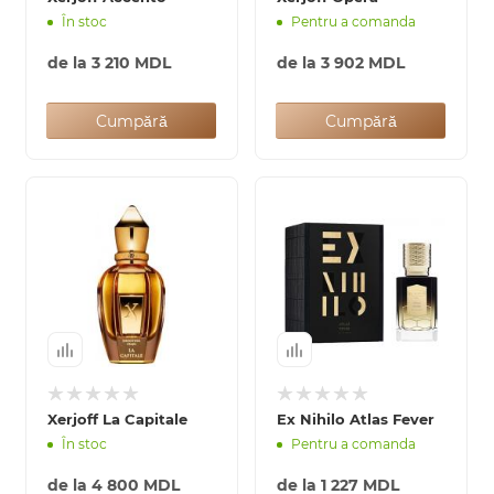
În stoc
Pentru a comanda
0 de lei
de la
3 210 MDL
de la
3 902 MDL
Cumpără
Cumpără
Xerjoff La Capitale
Ex Nihilo Atlas Fever
În stoc
Pentru a comanda
de la
4 800 MDL
de la
1 227 MDL