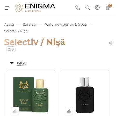
0
—
—
—
Acasă
Catalog
Parfumuri pentru bărbați
Selectiv / Nișă
Selectiv / Nișă
239
Filtru
umurile
Service
ișă