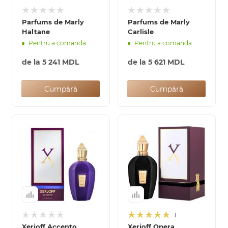
Parfums de Marly
Parfums de Marly
Haltane
Carlisle
Pentru a comanda
Pentru a comanda
Arab
de la
5 241 MDL
de la
5 621 MDL
Cumpără
Cumpără
cadou
ine vândute
1
i
Xerjoff Accento
Xerjoff Opera