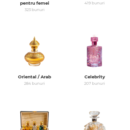
pentru femei
419 bunuri
323 bunuri
Arab
Oriental / Arab
Celebrity
284 bunuri
207 bunuri
cadou
ine vândute
i