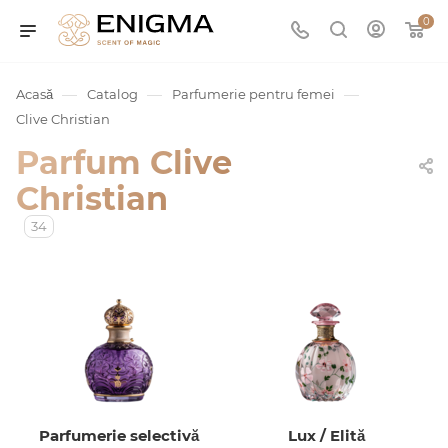
0
—
—
—
Acasă
Catalog
Parfumerie pentru femei
Clive Christian
Parfum Clive
Christian
34
umurile
Service
ișă
Parfumerie selectivă
Lux / Elită