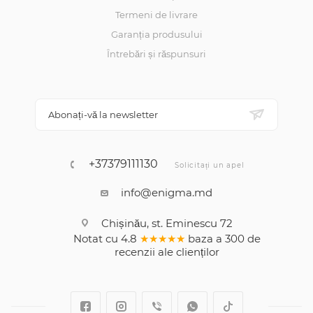
Termeni de livrare
Garanția produsului
Întrebări și răspunsuri
Abonați-vă la newsletter
+37379111130
Solicitați un apel
info@enigma.md
Chișinău, st. Eminescu 72
Notat cu
4.8
★★★★★
baza a
300
de
recenzii
ale clienților