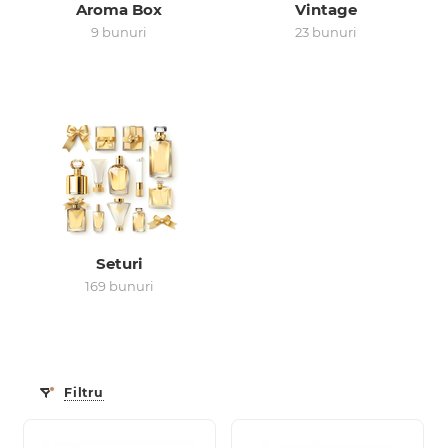
Aroma Box
Vintage
9 bunuri
23 bunuri
0 de lei
Seturi
169 bunuri
Filtru