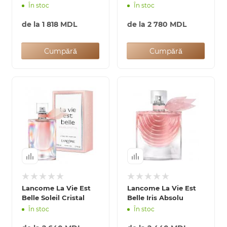
În stoc
În stoc
de la
1 818 MDL
de la
2 780 MDL
Cumpără
Cumpără
Lancome La Vie Est
Lancome La Vie Est
Belle Soleil Cristal
Belle Iris Absolu
În stoc
În stoc