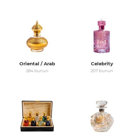
Arab
Oriental / Arab
Celebrity
284 bunuri
207 bunuri
cadou
ine vândute
i