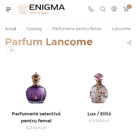
0
—
—
—
Acasă
Catalog
Parfumerie pentru femei
Lancome
Parfum Lancome
33
umurile
Service
Parfumerie selectivă
Lux / Elită
pentru femei
419 bunuri
ișă
323 bunuri