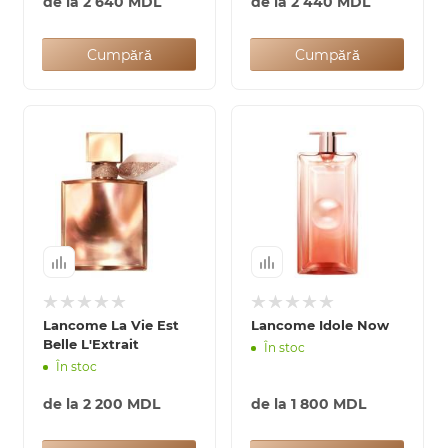
de la
2 640 MDL
de la
2 440 MDL
Cumpără
Cumpără
Lancome La Vie Est
Lancome Idole Now
Belle L'Extrait
În stoc
În stoc
de la
2 200 MDL
de la
1 800 MDL