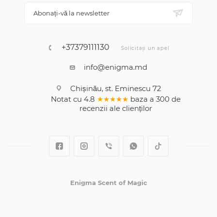
Abonați-vă la newsletter
+37379111130
Solicitați un apel
info@enigma.md
Chișinău, st. Eminescu 72
Notat cu
4.8
★★★★★
baza a
300
de
recenzii
ale clienților
Enigma Scent of Magic