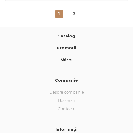
1
2
Catalog
Promoții
Mărci
Companie
Despre companie
Recenzii
Contacte
Informaţii