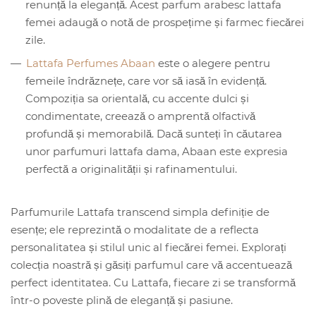
renunță la eleganță. Acest parfum arabesc lattafa
femei adaugă o notă de prospețime și farmec fiecărei
zile.
Lattafa Perfumes Abaan
este o alegere pentru
femeile îndrăznețe, care vor să iasă în evidență.
Compoziția sa orientală, cu accente dulci și
condimentate, creează o amprentă olfactivă
profundă și memorabilă. Dacă sunteți în căutarea
unor parfumuri lattafa dama, Abaan este expresia
perfectă a originalității și rafinamentului.
Parfumurile Lattafa transcend simpla definiție de
esențe; ele reprezintă o modalitate de a reflecta
personalitatea și stilul unic al fiecărei femei. Explorați
colecția noastră și găsiți parfumul care vă accentuează
perfect identitatea. Cu Lattafa, fiecare zi se transformă
într-o poveste plină de eleganță și pasiune.