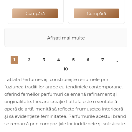
Cumpără
Cumpără
Afișați mai multe
1
2
3
4
5
6
7
10
Lattafa Perfumes își construiește renumele prin
fuziunea tradițiilor arabe cu tendințele contemporane,
oferind femeilor parfumuri ce emană rafinament și
originalitate. Fiecare creație Lattafa este o veritabilă
operă de artă, menită să reflecte frumusețea interioară
și să evidențieze feminitatea. Parfumurile acestui brand
se remarcă prin compozițiile lor îndrăznețe și sofisticate.