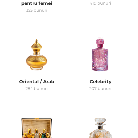
pentru femei
419 bunuri
323 bunuri
Arab
Oriental / Arab
Celebrity
284 bunuri
207 bunuri
cadou
ine vândute
i