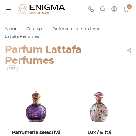
0
—
—
—
Acasă
Catalog
Parfumerie pentru femei
Lattafa Perfumes
Parfum Lattafa
Perfumes
193
umurile
Service
ișă
Parfumerie selectivă
Lux / Elită