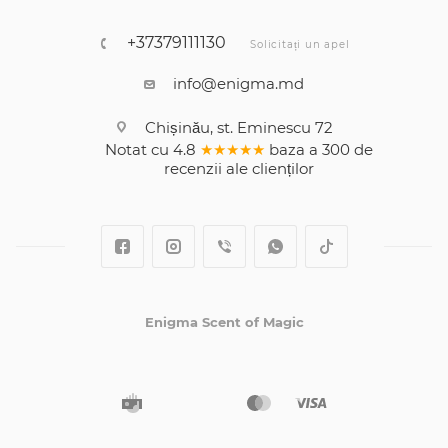
+37379111130
Solicitați un apel
info@enigma.md
Chișinău, st. Eminescu 72
Notat cu
4.8
★★★★★
baza a
300
de
recenzii
ale clienților
Enigma Scent of Magic