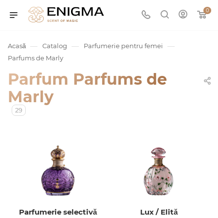
0
—
—
—
Acasă
Catalog
Parfumerie pentru femei
Parfums de Marly
Parfum Parfums de
Marly
29
umurile
Service
ișă
Parfumerie selectivă
Lux / Elită