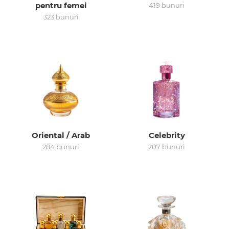
pentru femei
419 bunuri
323 bunuri
Arab
Oriental / Arab
Celebrity
284 bunuri
207 bunuri
cadou
ine vândute
i