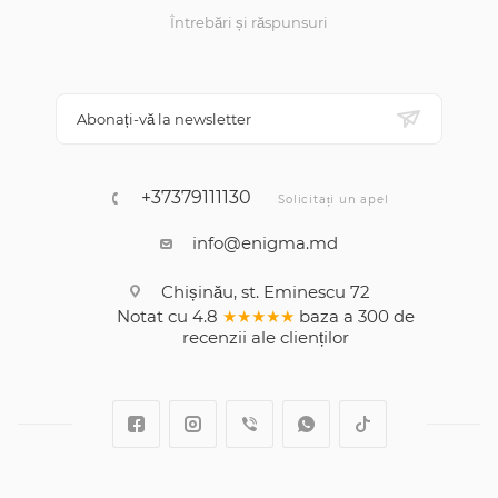
Întrebări și răspunsuri
Abonați-vă la newsletter
+37379111130
Solicitați un apel
info@enigma.md
Chișinău, st. Eminescu 72
Notat cu
4.8
★★★★★
baza a
300
de
recenzii
ale clienților