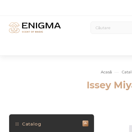
—
Acasă
Cata
Issey Mi
Catalog