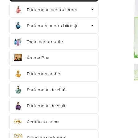
Parfumerie pentru femei
Parfumuri pentru bărbați
Toate parfumurile
Aroma Box
Parfumuri arabe
Parfumerie de elită
Parfumerie de nișă
Certificat cadou
Seturi de parfumuri