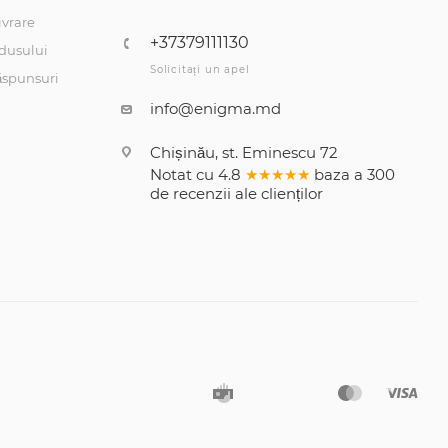
ivrare
+37379111130
dusului
Solicitați un apel
răspunsuri
info@enigma.md
Chișinău, st. Eminescu 72
Notat cu
4.8
★★★★★
baza a
300
de recenzii
ale clienților