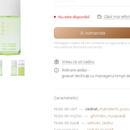
Găsit mai ieftin
Nu este disponibil
A comanda
Managerii noștri vă vor contacta cu siguranță și 
vor clarifica termenii comenzii.
Vreau ca un cadou
Ridicare astăzi -
gratuit Verificați cu managerul timpii de
Caracteristici
Note de vârf
—
cedrat,
mandarin
,
yuzu
Note de mijloc
—
ghimbir
,
nucşoară
Note de bază
—
vetiver
,
cedru
Concentraţie
—
apă de toaletă