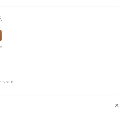
?
vă
 livrare