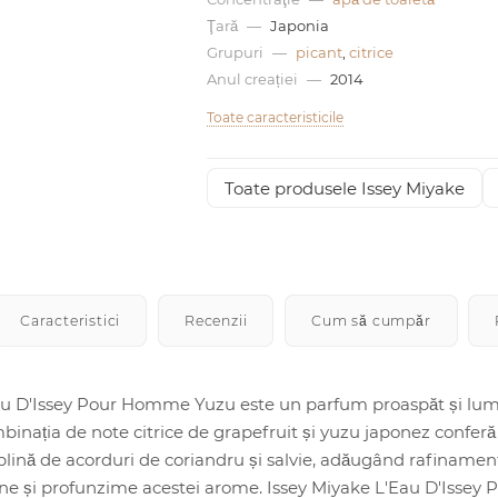
Ţară
—
Japonia
Grupuri
—
picant
,
citrice
Anul creației
—
2014
Toate caracteristicile
Toate produsele Issey Miyake
Caracteristici
Recenzii
Cum să cumpăr
u D'Issey Pour Homme Yuzu este un parfum proaspăt și luminos
mbinația de note citrice de grapefruit și yuzu japonez confer
plină de acorduri de coriandru și salvie, adăugând rafinament
ine și profunzime acestei arome. Issey Miyake L'Eau D'Issey