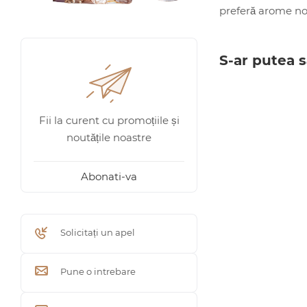
preferă arome no
S-ar putea s
Fii la curent cu promoțiile și
noutățile noastre
Abonati-va
Solicitați un apel
Pune o intrebare