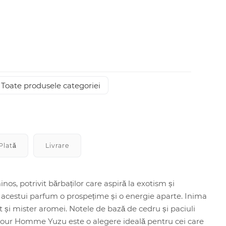
Toate produsele categoriei
Plată
Livrare
, potrivit bărbaților care aspiră la exotism și
ă acestui parfum o prospețime și o energie aparte. Inima
 și mister aromei. Notele de bază de cedru și paciuli
 Pour Homme Yuzu este o alegere ideală pentru cei care