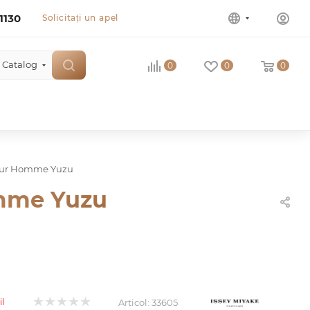
1130
Solicitați un apel
Catalog
0
0
0
Pour Homme Yuzu
omme Yuzu
Articol:
33605
il