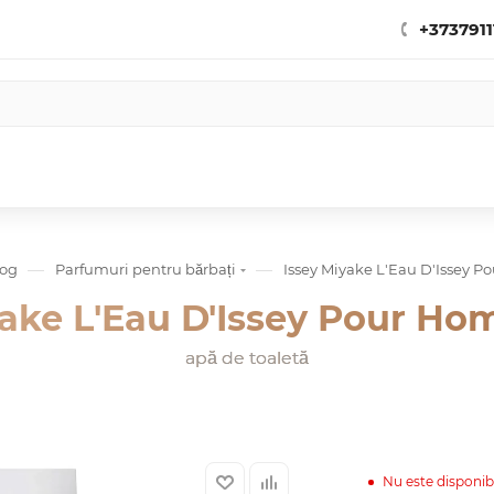
+3737911
—
—
log
Parfumuri pentru bărbați
Issey Miyake L'Eau D'Issey 
yake L'Eau D'Issey Pour H
apă de toaletă
Nu este disponib