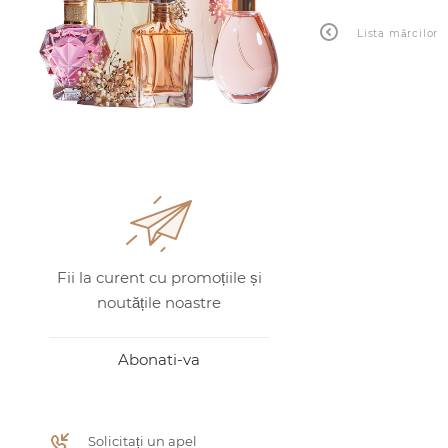
Lista mărcilor
Fii la curent cu promoțiile și
noutățile noastre
Abonati-va
Solicitați un apel