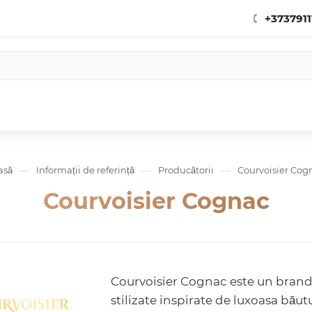
+3737911
—
—
—
asă
Informații de referință
Producătorii
Courvoisier Cog
Courvoisier Cognac
Courvoisier Cognac este un brand
stilizate inspirate de luxoasa băut