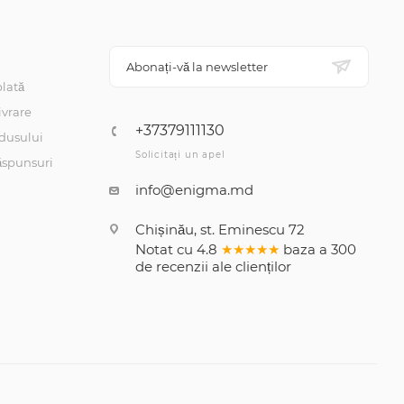
Abonați-vă la newsletter
lată
ivrare
+37379111130
dusului
Solicitați un apel
răspunsuri
info@enigma.md
Chișinău, st. Eminescu 72
Notat cu
4.8
★★★★★
baza a
300
de recenzii
ale clienților