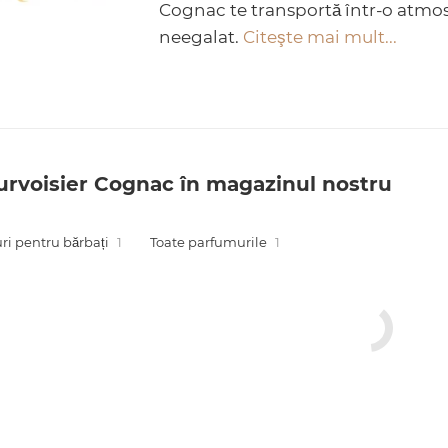
Cognac te transportă într-o atmosf
neegalat.
Citeşte mai mult...
rvoisier Cognac în magazinul nostru
i pentru bărbați
1
Toate parfumurile
1