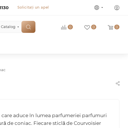
1130
Solicitați un apel
Catalog
0
0
0
nac
 care aduce în lumea parfumeriei parfumuri
ură de coniac. Fiecare sticlă de Courvoisier