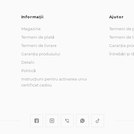
Informaţii
Ajutor
Magazine
Termeni de p
Termeni de plată
Termeni de l
Termeni de livrare
Garanția pro
Garanția produsului
Întrebări și 
Detalii
Politică
Instrucțiuni pentru activarea unui
certificat cadou