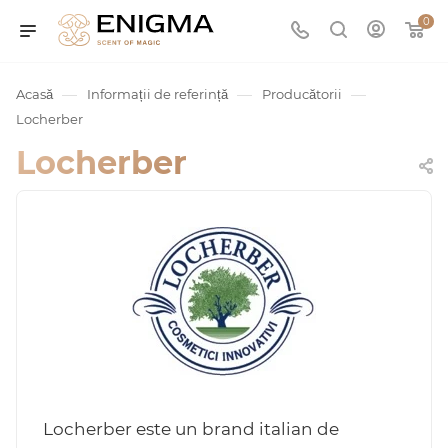
0
—
—
—
Acasă
Informații de referință
Producătorii
Locherber
Locherber
umurile
Service
ișă
Locherber este un brand italian de