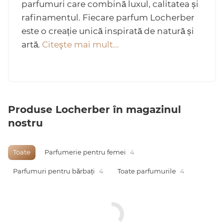
parfumuri care combină luxul, calitatea și
rafinamentul. Fiecare parfum Locherber
este o creație unică inspirată de natură și
artă.
Citeşte mai mult...
Arab
Produse Locherber în magazinul
nostru
cadou
Toate
Parfumerie pentru femei
4
Parfumuri pentru bărbați
4
Toate parfumurile
4
ine vândute
i