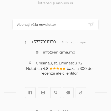
Întrebări și răspunsuri
Abonați-vă la newsletter
+37379111130
Solicitați un apel
info@enigma.md
Chișinău, st. Eminescu 72
Notat cu
4.8
★★★★★
baza a
300
de
recenzii
ale clienților