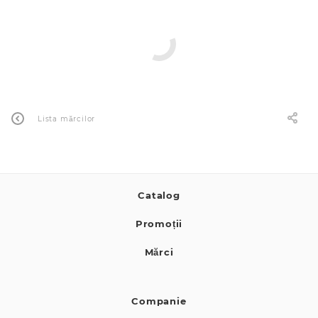
0 de lei
Lista mărcilor
Catalog
Promoții
Mărci
Companie