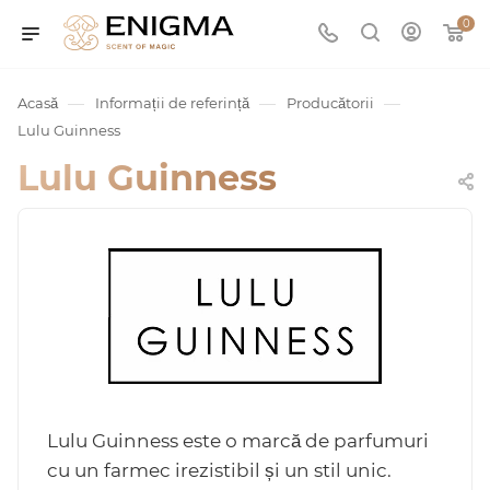
0
—
—
—
Acasă
Informații de referință
Producătorii
Lulu Guinness
Lulu Guinness
umurile
Service
Lulu Guinness este o marcă de parfumuri
ișă
cu un farmec irezistibil și un stil unic.