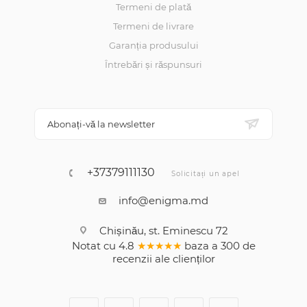
Termeni de plată
Termeni de livrare
Garanția produsului
Întrebări și răspunsuri
Abonați-vă la newsletter
+37379111130
Solicitați un apel
info@enigma.md
Chișinău, st. Eminescu 72
Notat cu
4.8
★★★★★
baza a
300
de
recenzii
ale clienților