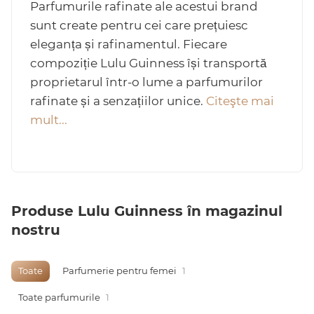
Parfumurile rafinate ale acestui brand
sunt create pentru cei care prețuiesc
eleganța și rafinamentul. Fiecare
compoziție Lulu Guinness își transportă
Arab
proprietarul într-o lume a parfumurilor
rafinate și a senzațiilor unice.
Citeşte mai
mult...
cadou
Produse Lulu Guinness în magazinul
nostru
ine vândute
Toate
Parfumerie pentru femei
1
Toate parfumurile
1
i