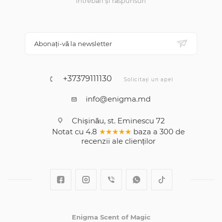
Întrebări și răspunsuri
Abonați-vă la newsletter
+37379111130
Solicitați un apel
info@enigma.md
Chișinău, st. Eminescu 72
Notat cu
4.8
★★★★★
baza a
300
de
recenzii
ale clienților
Enigma Scent of Magic