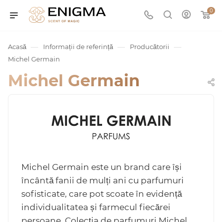
0
—
—
—
Acasă
Informații de referință
Producătorii
Michel Germain
Michel Germain
umurile
Michel Germain este un brand care își
Service
încântă fanii de mulți ani cu parfumuri
sofisticate, care pot scoate în evidență
individualitatea și farmecul fiecărei
ișă
persoane. Colecția de parfumuri Michel