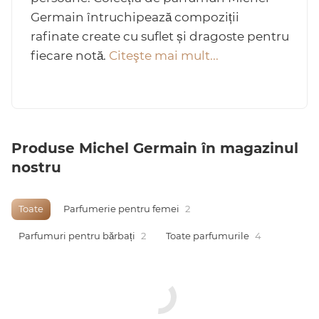
Germain întruchipează compoziții
rafinate create cu suflet și dragoste pentru
fiecare notă.
Citeşte mai mult...
Arab
Produse Michel Germain în magazinul
nostru
Toate
Parfumerie pentru femei
2
cadou
Parfumuri pentru bărbați
2
Toate parfumurile
4
ine vândute
i