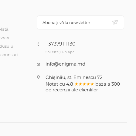
Abonați-vă la newsletter
lată
ivrare
+37379111130
dusului
Solicitați un apel
răspunsuri
info@enigma.md
Chișinău, st. Eminescu 72
Notat cu
4.8
★★★★★
baza a
300
de recenzii
ale clienților