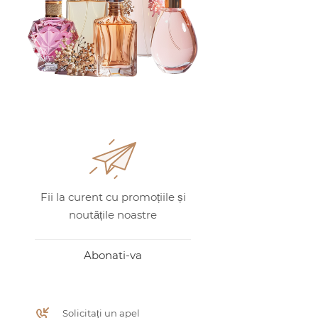
Fii la curent cu promoțiile și
noutățile noastre
Abonati-va
Solicitați un apel