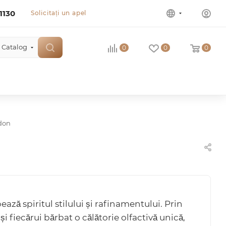
1130
Solicitați un apel
Catalog
0
0
0
don
ă spiritul stilului și rafinamentului. Prin
și fiecărui bărbat o călătorie olfactivă unică,