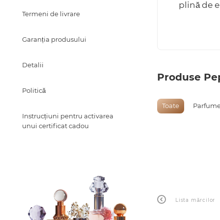
plină de e
Termeni de livrare
Garanția produsului
Detalii
Produse Pep
Politică
Toate
Parfume
Instrucțiuni pentru activarea
unui certificat cadou
Lista mărcilor