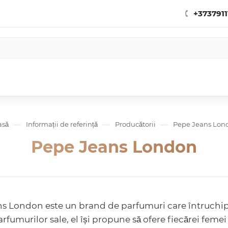
+3737911
—
—
—
asă
Informații de referință
Producătorii
Pepe Jeans Lon
Pepe Jeans London
s London este un brand de parfumuri care întruchipeaz
rfumurilor sale, el își propune să ofere fiecărei femei 