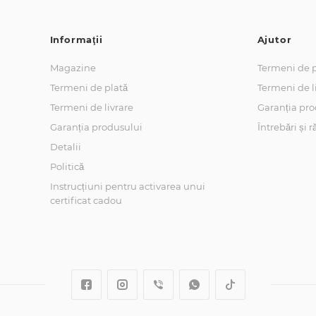
Informaţii
Ajutor
Magazine
Termeni de p
Termeni de plată
Termeni de l
Termeni de livrare
Garanția pro
Garanția produsului
Întrebări și 
Detalii
Politică
Instrucțiuni pentru activarea unui
certificat cadou