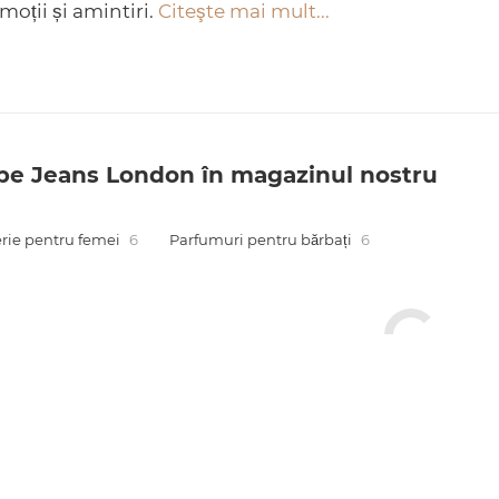
moții și amintiri.
Citeşte mai mult...
e Jeans London în magazinul nostru
rie pentru femei
6
Parfumuri pentru bărbați
6