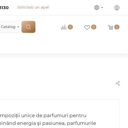
1130
Solicitați un apel
Catalog
0
0
0
mpoziții unice de parfumuri pentru
binând energia și pasiunea, parfumurile