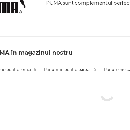
PUMA sunt complementul perfect 
MA în magazinul nostru
rie pentru femei
6
Parfumuri pentru bărbați
5
Parfumerie bă