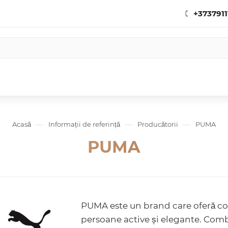
+3737911
—
—
—
Acasă
Informații de referință
Producătorii
PUMA
PUMA
PUMA este un brand care oferă co
persoane active și elegante. Com