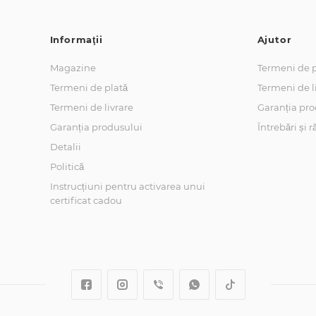
Informaţii
Ajutor
Magazine
Termeni de p
Termeni de plată
Termeni de l
Termeni de livrare
Garanția pro
Garanția produsului
Întrebări și 
Detalii
Politică
Instrucțiuni pentru activarea unui
certificat cadou