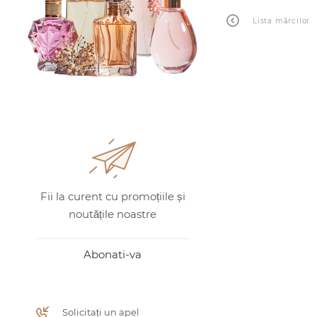
Lista mărcilor
Fii la curent cu promoțiile și
noutățile noastre
Abonati-va
Solicitați un apel