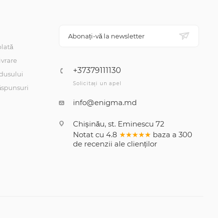
Abonați-vă la newsletter
lată
ivrare
+37379111130
dusului
Solicitați un apel
răspunsuri
info@enigma.md
Chișinău, st. Eminescu 72
Notat cu
4.8
★★★★★
baza a
300
de recenzii
ale clienților