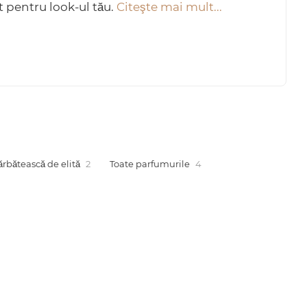
pentru look-ul tău.
Citeşte mai mult...
rbătească de elită
2
Toate parfumurile
4