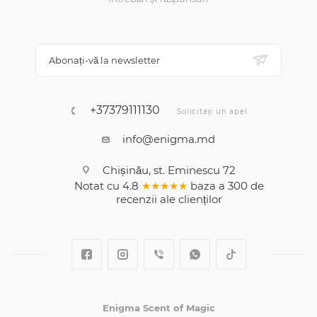
Abonați-vă la newsletter
+37379111130
Solicitați un apel
info@enigma.md
Chișinău, st. Eminescu 72
Notat cu
4.8
★★★★★
baza a
300
de
recenzii
ale clienților
Enigma Scent of Magic