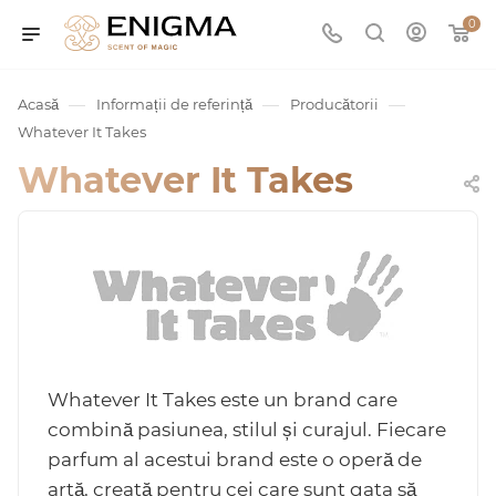
0
—
—
—
Acasă
Informații de referință
Producătorii
Whatever It Takes
Whatever It Takes
umurile
Service
Whatever It Takes este un brand care
combină pasiunea, stilul și curajul. Fiecare
parfum al acestui brand este o operă de
ișă
artă, creată pentru cei care sunt gata să