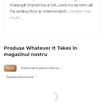
meargă împotriva a tot, care nu se tem să
fie strălucitori și memorabili.
Citeşte mai
mult...
Arab
Produse Whatever It Takes în
magazinul nostru
Toate
Parfumerie pentru femei
1
cadou
Toate parfumurile
1
ine vândute
i