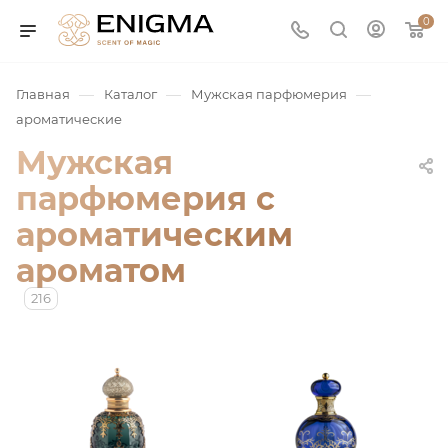
0
—
—
—
Главная
Каталог
Мужская парфюмерия
ароматические
Мужская
парфюмерия с
ароматическим
ароматом
юмерия
216
Service
ая / Нишевая