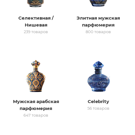
итная
Селективная /
Элитная мужская
Нишевая
парфюмерия
 / Арабская
239 товаров
800 товаров
ый сертификат
Мужская арабская
Celebrity
даж
парфюмерия
56 товаров
647 товаров