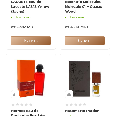
LACOSTE Eau de
Escentric Molecules
Lacoste L.12.12 Yellow
Molecule 01 + Guaiac
(Jaune)
Wood
Под заказ
Под заказ
от
2.582 MDL
от
3.210 MDL
Купить
Купить
Hermes Eau de
Nasomatto Pardon
Rhubarbe Ecarlate