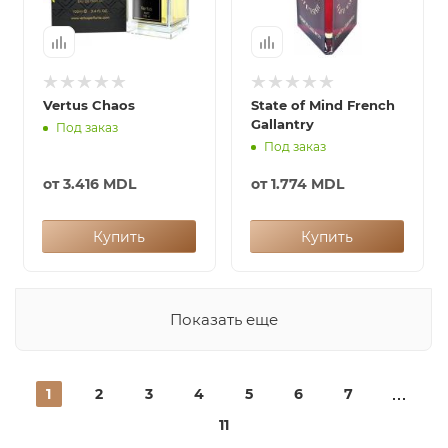
Vertus Chaos
State of Mind French
Gallantry
Под заказ
Под заказ
от
3.416 MDL
от
1.774 MDL
Купить
Купить
Показать еще
1
2
3
4
5
6
7
11