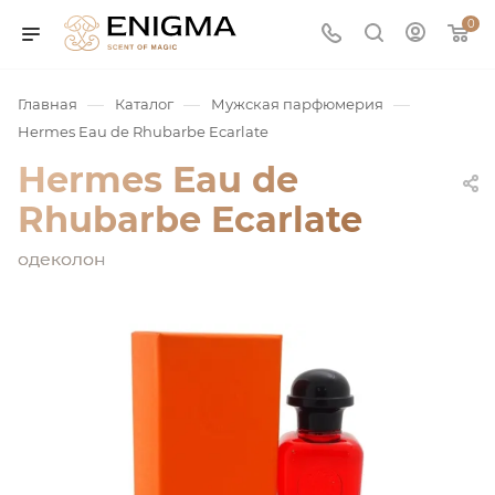
0
—
—
—
Главная
Каталог
Мужская парфюмерия
Hermes Eau de Rhubarbe Ecarlate
Hermes Eau de
Rhubarbe Ecarlate
одеколон
юмерия
Service
ая / Нишевая