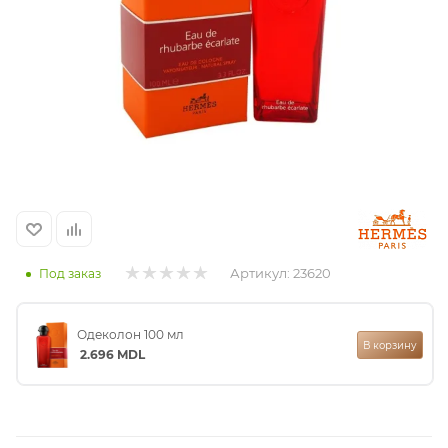
итная
 / Арабская
Артикул:
23620
Под заказ
ый сертификат
Одеколон 100 мл
В корзину
даж
2.696
MDL