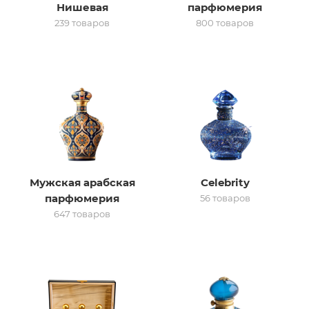
Нишевая
парфюмерия
239 товаров
800 товаров
итная
 / Арабская
Мужская арабская
Celebrity
парфюмерия
56 товаров
ый сертификат
647 товаров
даж