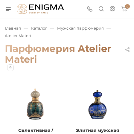
0
—
—
—
Главная
Каталог
Мужская парфюмерия
Atelier Materi
Парфюмерия Atelier
Materi
9
юмерия
Service
ая / Нишевая
Селективная /
Элитная мужская