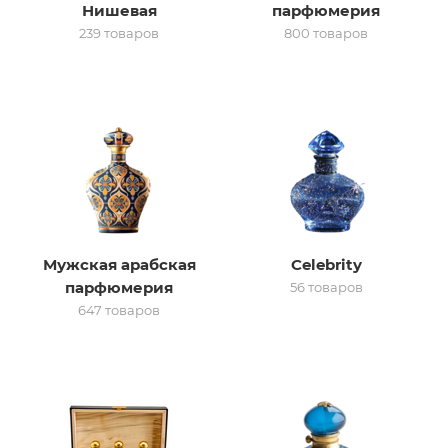
Нишевая
парфюмерия
239 товаров
800 товаров
итная
 / Арабская
Мужская арабская
Celebrity
парфюмерия
56 товаров
ый сертификат
647 товаров
даж