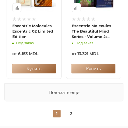
Escentric Molecules
Escentric Molecules
Escentric 02 Limited
The Beautiful Mind
Edition
Series - Volume 2:
Precision and Grace
Под заказ
Под заказ
от
6.153 MDL
от
13.321 MDL
Купить
Купить
Показать еще
1
2