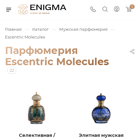
0
—
—
—
Главная
Каталог
Мужская парфюмерия
Escentric Molecules
Парфюмерия
Escentric Molecules
22
юмерия
Service
ая / Нишевая
Селективная /
Элитная мужская