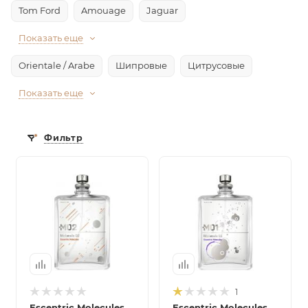
Tom Ford
Amouage
Jaguar
Показать еще
Orientale / Arabe
Шипровые
Цитрусовые
Показать еще
Фильтр
1
Escentric Molecules
Escentric Molecules