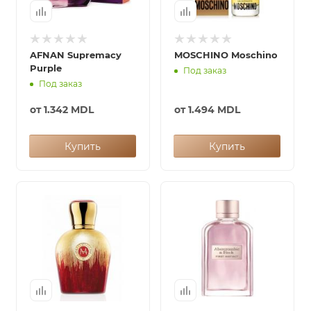
итная
AFNAN Supremacy
MOSCHINO Moschino
Purple
 / Арабская
Под заказ
Под заказ
от
1.342 MDL
от
1.494 MDL
Купить
Купить
ый сертификат
даж