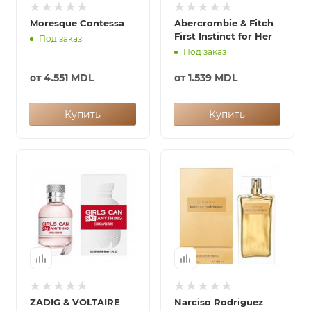
ей
Moresque Contessa
Abercrombie & Fitch
First Instinct for Her
Под заказ
Под заказ
от
4.551 MDL
от
1.539 MDL
Купить
Купить
ZADIG & VOLTAIRE
Narciso Rodriguez