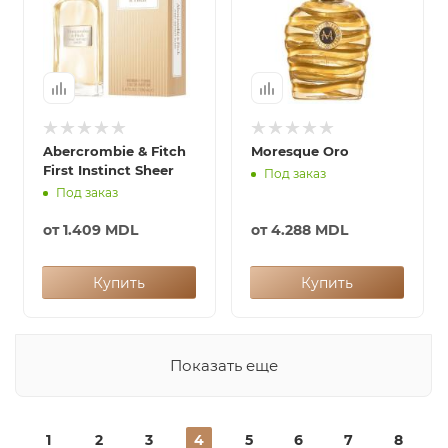
Abercrombie & Fitch
Moresque Oro
First Instinct Sheer
Под заказ
Под заказ
от
1.409 MDL
от
4.288 MDL
Купить
Купить
Показать еще
1
2
3
4
5
6
7
8