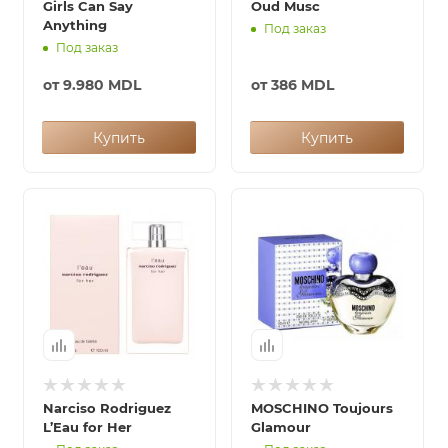
Girls Can Say
Oud Musc
Anything
Под заказ
Под заказ
от
9.980 MDL
от
386 MDL
Купить
Купить
Narciso Rodriguez
MOSCHINO Toujours
L’Eau for Her
Glamour