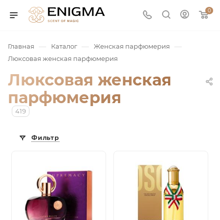
0
—
—
—
Главная
Каталог
Женская парфюмерия
Люксовая женская парфюмерия
Люксовая женская
парфюмерия
419
Фильтр
юмерия
Service
ая / Нишевая