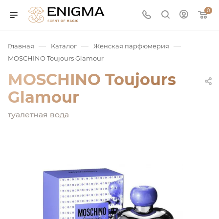
0
—
—
—
Главная
Каталог
Женская парфюмерия
MOSCHINO Toujours Glamour
MOSCHINO Toujours
Glamour
туалетная вода
юмерия
Service
ая / Нишевая