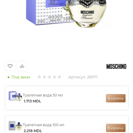
итная
 / Арабская
Артикул:
26971
Под заказ
ый сертификат
Туалетная вода 50 мл
В корзину
1.713
MDL
даж
Туалетная вода 100 мл
В корзину
2.218
MDL