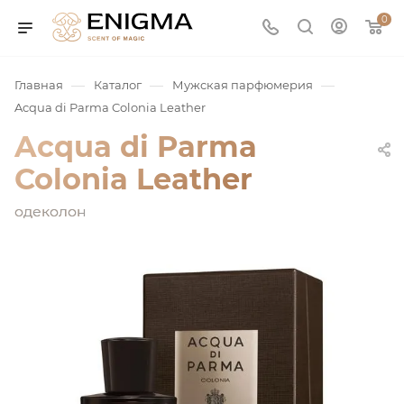
0
—
—
—
Главная
Каталог
Мужская парфюмерия
Acqua di Parma Colonia Leather
Acqua di Parma
Colonia Leather
одеколон
юмерия
Service
ая / Нишевая