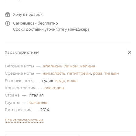
ей
Хочу в подарок
Самовывоз - бесплатно
а
Сроки доставки уточняйте у менеджера
Характеристики
Верхние ноты
—
апельсин
,
лимон
,
малина
Средние ноты
—
жимолость
,
петитгрейн
,
роза
,
тимьян
Базовые ноты
—
гуаяк,
кедр
,
кожа
Концентрация
—
одеколон
Страна
—
Италия
Группы
—
кожаные
Год создания
—
2014
Все характеристики