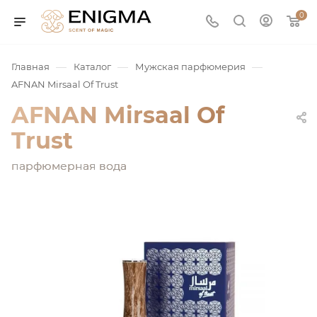
0
—
—
—
Главная
Каталог
Мужская парфюмерия
AFNAN Mirsaal Of Trust
AFNAN Mirsaal Of
Trust
парфюмерная вода
юмерия
Service
ая / Нишевая