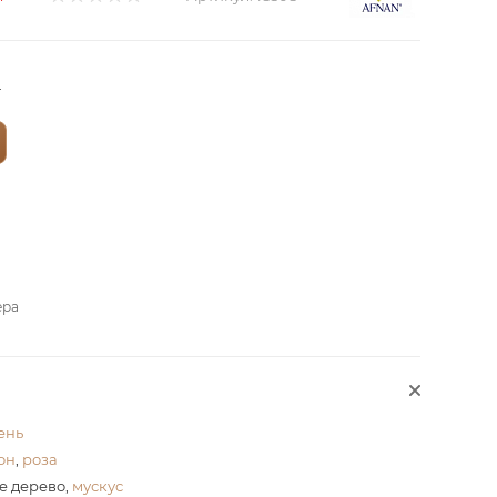
?
ера
ень
он
,
роза
е дерево,
мускус