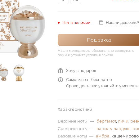
Нашли дешевле
Нет в наличии
Под заказ
Наши менеджеры обязательно свяжутся с
вами и уточнят условия заказа
Хочу в подарок
Самовывоз - бесплатно
Сроки доставки уточняйте у менедж
Характеристики
Верхние ноты
—
бергамот
,
личи
,
рев
Средние ноты
—
ваниль
,
ландыш
,
пи
Базовые ноты
—
амбра
, кашемирово