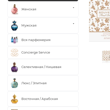
Женская
Мужская
Вся парфюмерия
Concierge Service
Селективная / Нишевая
Люкс / Элитная
Восточная / Арабская