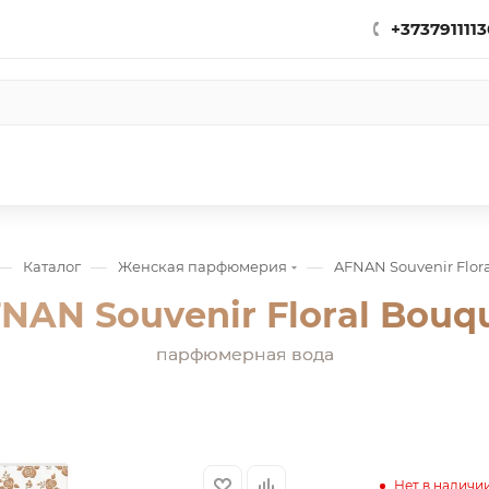
+3737911113
—
—
—
Каталог
Женская парфюмерия
AFNAN Souvenir Flor
NAN Souvenir Floral Bouq
парфюмерная вода
Нет в наличи