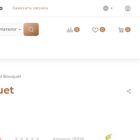
0
Заказать звонок
Каталог
0
0
0
al Bouquet
uet
Артикул:
18308
и