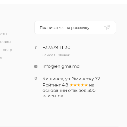
Подписаться на рассылку
латы
тавки
+37379111130
 товар
Заказать звонок
ет
info@enigma.md
Кишинев, ул. Эминеску 72
Рейтинг
4.8
★★★★★
на
основании
отзывов
300
клиентов