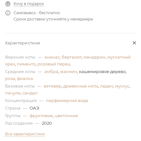
Хочу в подарок
ей
Самовывоз - бесплатно
Сроки доставки уточняйте у менеджера
Характеристики
Верхние ноты
—
ананас
,
бергамот
,
мандарин
,
мускатный
орех
,
пименто
,
розовый перец
Средние ноты
—
амбра
,
жасмин
, кашемировое дерево,
роза
,
фиалка
Базовые ноты
—
ветивер
,
древесные ноты
,
ладан
,
мускус
,
пачули
,
сандал
Концентрация
—
парфюмерная вода
Страна
—
ОАЭ
Группы
—
фруктовые
,
цветочные
Год создания
—
2020
Все характеристики