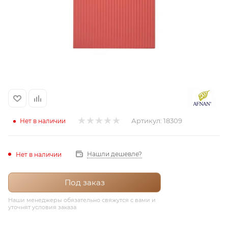
итная
 / Арабская
Артикул:
18309
Нет в наличии
ый сертификат
Нашли дешевле?
Нет в наличии
даж
Под заказ
Наши менеджеры обязательно свяжутся с вами и
уточнят условия заказа