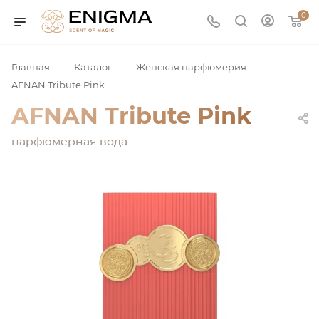
0
—
—
—
Главная
Каталог
Женская парфюмерия
AFNAN Tribute Pink
AFNAN Tribute Pink
парфюмерная вода
юмерия
Service
ая / Нишевая