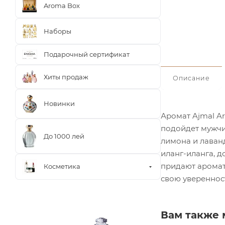
Aroma Box
Наборы
Подарочный сертификат
Хиты продаж
Описание
Новинки
Аромат Ajmal Ar
подойдет мужчи
До 1000 лей
лимона и лаванд
иланг-иланга, д
придают аромату
Косметика
свою уверенност
Вам также 