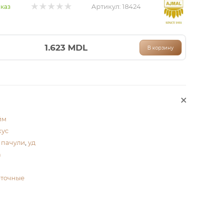
Артикул:
18424
аказ
1.623
MDL
В корзину
йм
кус
,
пачули
,
уд
а
еточные