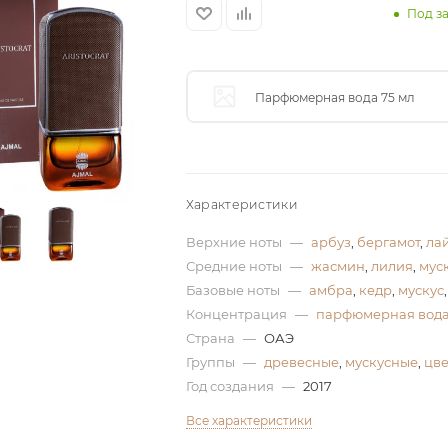
Под з
Парфюмерная вода 75 мл
Характеристики
Верхние ноты
—
арбуз
,
бергамот
,
ла
Средние ноты
—
жасмин
,
лилия
,
мус
Базовые ноты
—
амбра
,
кедр
,
мускус
Концентрация
—
парфюмерная вод
Страна
—
ОАЭ
Группы
—
древесные
,
мускусные
,
цв
Год создания
—
2017
Все характеристики