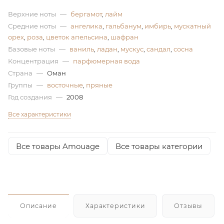
Верхние ноты
—
бергамот
,
лайм
ей
Средние ноты
—
ангелика
,
гальбанум
,
имбирь
,
мускатный
орех
,
роза
,
цветок апельсина
,
шафран
а
Базовые ноты
—
ваниль
,
ладан
,
мускус
,
сандал
,
сосна
Концентрация
—
парфюмерная вода
Страна
—
Оман
Группы
—
восточные
,
пряные
Год создания
—
2008
Все характеристики
Все товары Amouage
Все товары категории
Описание
Характеристики
Отзывы