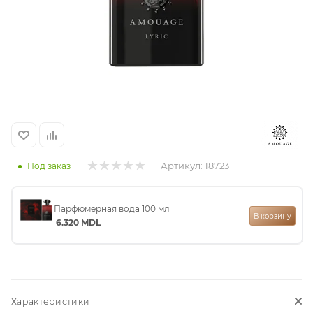
итная
 / Арабская
Артикул:
18723
Под заказ
ый сертификат
Парфюмерная вода 100 мл
В корзину
6.320
MDL
даж
Характеристики