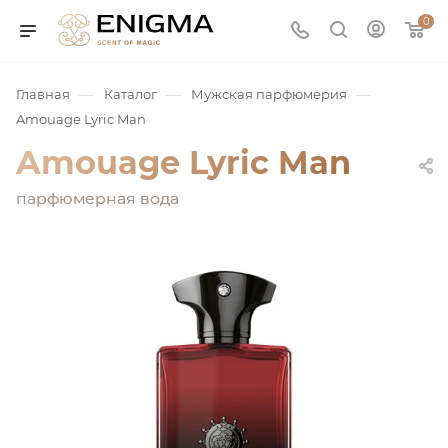
0
—
—
—
Главная
Каталог
Мужская парфюмерия
Amouage Lyric Man
Amouage Lyric Man
парфюмерная вода
юмерия
Service
ая / Нишевая