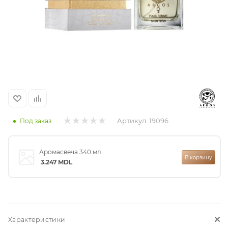
итная
 / Арабская
Артикул:
19096
Под заказ
ый сертификат
Аромасвеча 340 мл
В корзину
3.247
MDL
даж
Характеристики