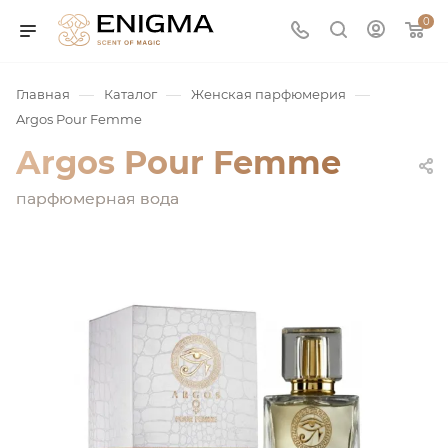
0
—
—
—
Главная
Каталог
Женская парфюмерия
Argos Pour Femme
Argos Pour Femme
парфюмерная вода
юмерия
Service
ая / Нишевая