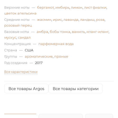
Верхние ноты
—
бергамот
,
имбирь
,
лимон
,
лист фиалки
,
ей
цветок апельсина
Средние ноты
—
жасмин
,
ирис
,
лаванда
,
ландыш
,
роза
,
розовый перец
Базовые ноты
—
амбра
,
бобы тонка
,
ваниль
,
иланг-иланг
,
мускус
,
сандал
Концентрация
—
парфюмерная вода
Страна
—
США
Группы
—
ароматические
,
пряные
Год создания
—
2017
Все характеристики
Все товары Argos
Все товары категории