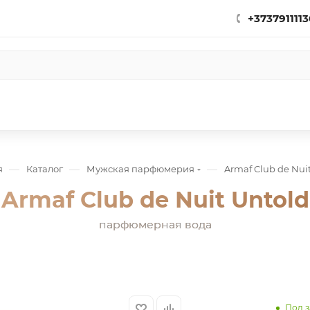
+3737911113
—
—
—
я
Каталог
Мужская парфюмерия
Armaf Club de Nui
Armaf Club de Nuit Untold
парфюмерная вода
Под з