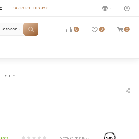
0
Заказать звонок
Каталог
0
0
0
t Untold
Артикул:
19165
аказ