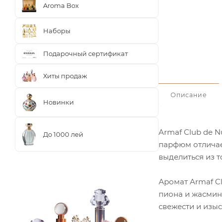
Aroma Box
Наборы
Подарочный сертификат
Хиты продаж
Описание
Новинки
Armaf Club de N
До 1000 лей
парфюм отличае
выделиться из т
Аромат Armaf C
пиона и жасмин
свежести и изыс