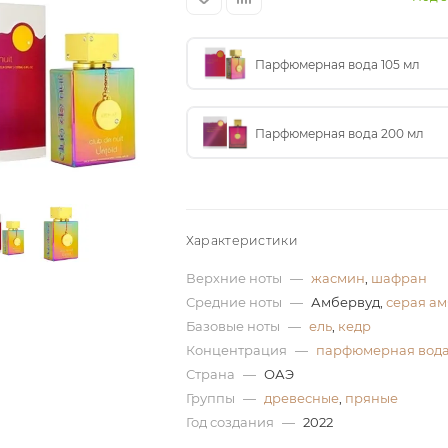
Парфюмерная вода 105 мл
Парфюмерная вода 200 мл
Характеристики
Верхние ноты
—
жасмин
,
шафран
Средние ноты
—
Амбервуд,
серая а
Базовые ноты
—
ель
,
кедр
Концентрация
—
парфюмерная вод
Страна
—
ОАЭ
Группы
—
древесные
,
пряные
Год создания
—
2022