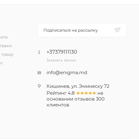
Подписаться на рассылку
латы
тавки
+37379111130
 товар
Заказать звонок
ет
info@enigma.md
Кишинев, ул. Эминеску 72
Рейтинг
4.8
★★★★★
на
основании
отзывов
300
клиентов