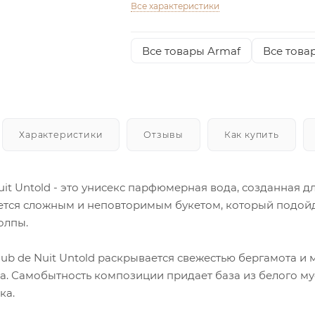
Все характеристики
Все товары Armaf
Все това
Характеристики
Отзывы
Как купить
uit Untold - это унисекс парфюмерная вода, созданная дл
тся сложным и неповторимым букетом, который подойд
олпы.
lub de Nuit Untold раскрывается свежестью бергамота и
а. Самобытность композиции придает база из белого му
ка.