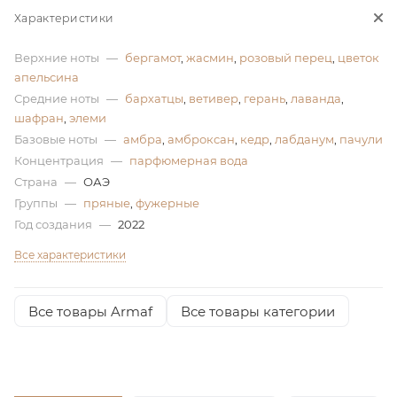
Характеристики
ей
Верхние ноты
—
бергамот
,
жасмин
,
розовый перец
,
цветок
апельсина
а
Средние ноты
—
бархатцы
,
ветивер
,
герань
,
лаванда
,
шафран
,
элеми
Базовые ноты
—
амбра
,
амброксан
,
кедр
,
лабданум
,
пачули
Концентрация
—
парфюмерная вода
Страна
—
ОАЭ
Группы
—
пряные
,
фужерные
Год создания
—
2022
Все характеристики
Все товары Armaf
Все товары категории