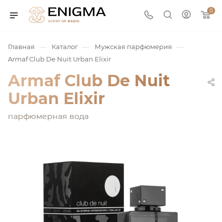
0
—
—
—
Главная
Каталог
Мужская парфюмерия
Armaf Club De Nuit Urban Elixir
Armaf Club De Nuit
Urban Elixir
парфюмерная вода
юмерия
Service
ая / Нишевая