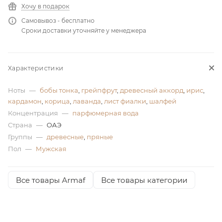
Хочу в подарок
ей
Самовывоз - бесплатно
Сроки доставки уточняйте у менеджера
Характеристики
Ноты
—
бобы тонка
,
грейпфрут
,
древесный аккорд
,
ирис
,
кардамон
,
корица
,
лаванда
,
лист фиалки
,
шалфей
Концентрация
—
парфюмерная вода
Страна
—
ОАЭ
Группы
—
древесные
,
пряные
Пол
—
Мужская
Все товары Armaf
Все товары категории