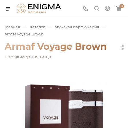
0
—
—
—
Главная
Каталог
Мужская парфюмерия
Armaf Voyage Brown
Armaf Voyage Brown
парфюмерная вода
юмерия
Service
ая / Нишевая