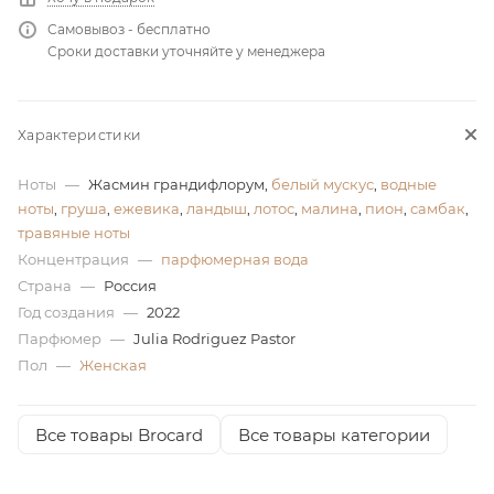
Самовывоз - бесплатно
ей
Сроки доставки уточняйте у менеджера
Характеристики
Ноты
—
Жасмин грандифлорум,
белый мускус
,
водные
ноты
,
груша
,
ежевика
,
ландыш
,
лотос
,
малина
,
пион
,
самбак
,
травяные ноты
Концентрация
—
парфюмерная вода
Страна
—
Россия
Год создания
—
2022
Парфюмер
—
Julia Rodriguez Pastor
Пол
—
Женская
Все товары Brocard
Все товары категории