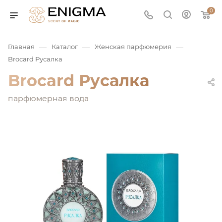
0
—
—
—
Главная
Каталог
Женская парфюмерия
Brocard Русалка
Brocard Русалка
парфюмерная вода
юмерия
Service
ая / Нишевая