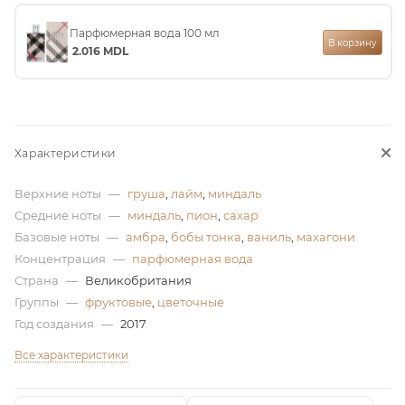
ей
Парфюмерная вода 100 мл
В корзину
2.016
MDL
а
Характеристики
Верхние ноты
—
груша
,
лайм
,
миндаль
Средние ноты
—
миндаль
,
пион
,
сахар
Базовые ноты
—
амбра
,
бобы тонка
,
ваниль
,
махагони
Концентрация
—
парфюмерная вода
Страна
—
Великобритания
Группы
—
фруктовые
,
цветочные
Год создания
—
2017
Все характеристики