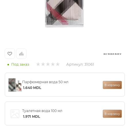
итная
 / Арабская
Артикул:
31061
Под заказ
Парфюмерная вода 50 мл
ый сертификат
В корзину
1.640
MDL
даж
Туалетная вода 100 мл
В корзину
1.971
MDL