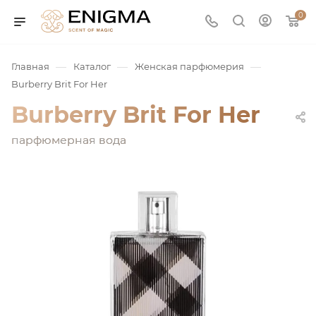
0
—
—
—
Главная
Каталог
Женская парфюмерия
Burberry Brit For Her
Burberry Brit For Her
парфюмерная вода
юмерия
Service
ая / Нишевая