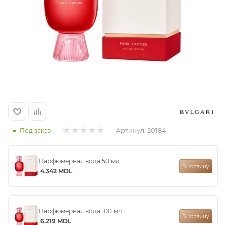
итная
 / Арабская
Артикул:
20184
Под заказ
ый сертификат
Парфюмерная вода 50 мл
В корзину
4.342
MDL
даж
Парфюмерная вода 100 мл
В корзину
6.219
MDL