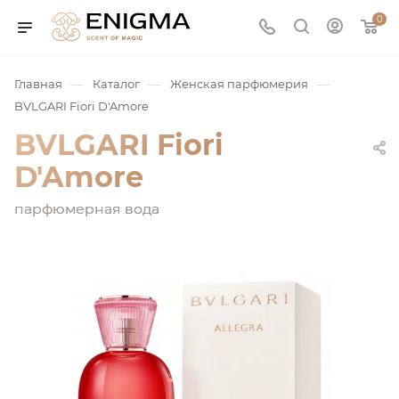
0
—
—
—
Главная
Каталог
Женская парфюмерия
BVLGARI Fiori D'Amore
BVLGARI Fiori
D'Amore
парфюмерная вода
юмерия
Service
ая / Нишевая