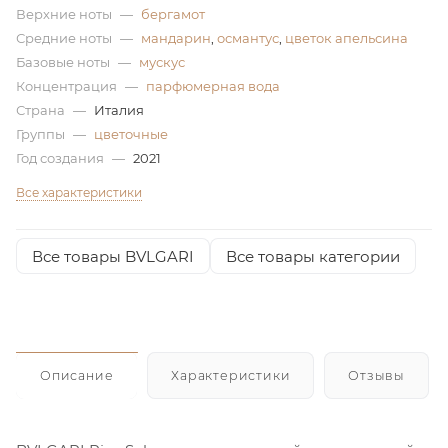
Верхние ноты
—
бергамот
ей
Средние ноты
—
мандарин
,
османтус
,
цветок апельсина
Базовые ноты
—
мускус
Концентрация
—
парфюмерная вода
а
Страна
—
Италия
Группы
—
цветочные
Год создания
—
2021
Все характеристики
Все товары BVLGARI
Все товары категории
Описание
Характеристики
Отзывы