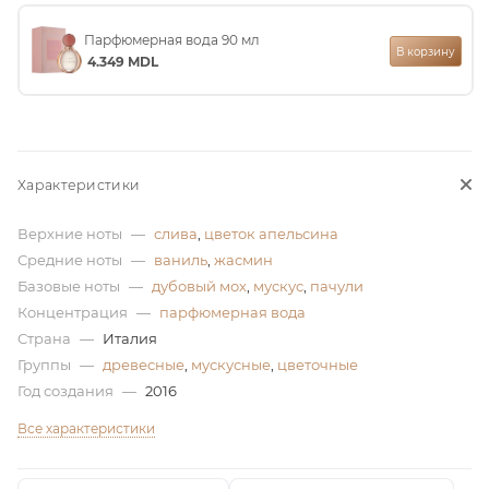
ей
Парфюмерная вода 90 мл
В корзину
4.349
MDL
а
Характеристики
Верхние ноты
—
слива
,
цветок апельсина
Средние ноты
—
ваниль
,
жасмин
Базовые ноты
—
дубовый мох
,
мускус
,
пачули
Концентрация
—
парфюмерная вода
Страна
—
Италия
Группы
—
древесные
,
мускусные
,
цветочные
Год создания
—
2016
Все характеристики