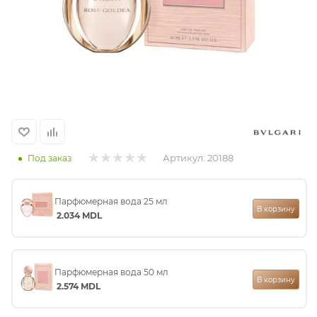
итная
 / Арабская
Артикул:
20188
Под заказ
Парфюмерная вода 25 мл
ый сертификат
В корзину
2.034
MDL
даж
Парфюмерная вода 50 мл
В корзину
2.574
MDL