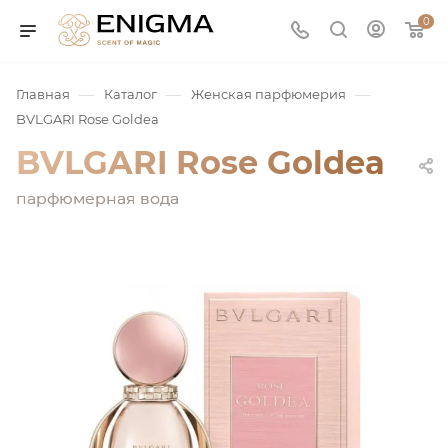
0
—
—
—
Главная
Каталог
Женская парфюмерия
BVLGARI Rose Goldea
BVLGARI Rose Goldea
парфюмерная вода
юмерия
Service
ая / Нишевая