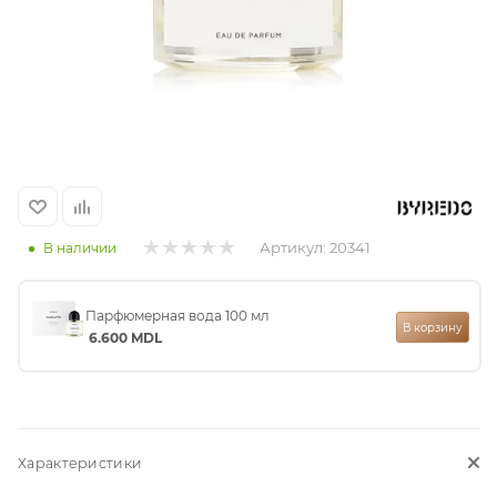
итная
 / Арабская
Артикул:
20341
В наличии
Парфюмерная вода 100 мл
ый сертификат
В корзину
6.600
MDL
даж
Характеристики