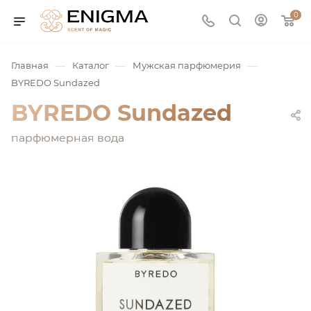
0
—
—
—
Главная
Каталог
Мужская парфюмерия
BYREDO Sundazed
BYREDO Sundazed
парфюмерная вода
юмерия
Service
ая / Нишевая